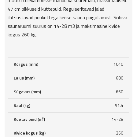
mõõtu tulekambrisse mahub ka suuremaid, maksimaalselt
47 cm pikkuseid küttepuid. Reguleeritavad jalad
lihtsustavad puuküttega kerise sauna paigutamist. Sobiva
saunaruumi suurus on 14-28 m3 ja maksimaalne kivide
kogus 260 kg.
Kõrgus (mm)
1040
Laius (mm)
600
Sügavus (mm)
660
Kaal (kg)
91.4
Köetav pind (m³)
14-28
Kivide kogus (kg)
260