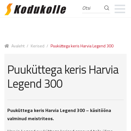
Otsi
Otsi:
Skip
Skip
to
to
navigation
content
Avaleht
/
Kerised
/
Puuküttega keris Harvia Legend 300
Puuküttega keris Harvia
Legend 300
Puuküttega keris Harvia Legend 300 – käsitööna
valminud meistriteos.