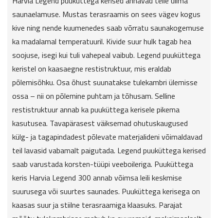
Harvia Legend puuküttega kerised annavad teile ülima
saunaelamuse. Mustas terasraamis on sees vägev kogus
kive ning nende kuumenedes saab võrratu saunakogemuse
ka madalamal temperatuuril. Kivide suur hulk tagab hea
soojuse, isegi kui tuli vahepeal vaibub. Legend puuküttega
keristel on kaasaegne restistruktuur, mis eraldab
põlemisõhku. Osa õhust suunatakse tulekambri ülemisse
ossa – nii on põlemine puhtam ja tõhusam. Selline
restistruktuur annab ka puuküttega kerisele pikema
kasutusea. Tavapärasest väiksemad ohutuskaugused
külg- ja tagapindadest põlevate materjalideni võimaldavad
teil lavasid vabamalt paigutada. Legend puuküttega kerised
saab varustada korsten-tüüpi veeboileriga. Puuküttega
keris Harvia Legend 300 annab võimsa leili keskmise
suurusega või suurtes saunades. Puuküttega kerisega on
kaasas suur ja stiilne terasraamiga klaasuks. Parajat