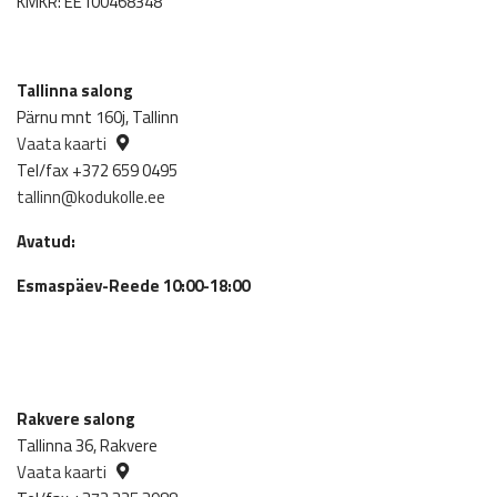
KMKR: EE100468348
Tallinna salong
Pärnu mnt 160j, Tallinn
Vaata kaarti
Tel/fax +372 659 0495
tallinn@kodukolle.ee
Avatud:
Esmaspäev-Reede 10:00-18:00
Rakvere salong
Tallinna 36, Rakvere
Vaata kaarti