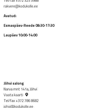
Tel/fax +372 325 3988
rakvere@kodukolle.ee
Avatud:
Esmaspäev-Reede 08:30-17:30
Laupäev 10:00-14:00
Jõhvi salong
Narva mnt 141a, Jõhvi
Vaata kaarti
Tel/fax +372 786 8682
johvi@kodukolle.ee