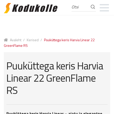
Otsi
Otsi:
Skip
Skip
to
to
navigation
content
Avaleht
/
Kerised
/
Puuküttega keris Harvia Linear 22
GreenFlame RS
Puuküttega keris Harvia
Linear 22 GreenFlame
RS
Puuküttega keris Harvia Linear – ajatu ja elegantne.