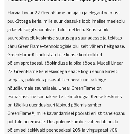
Harvia Linear 22 GreenFlame on ajatu ja elegantne must
puuküttega keris, mille suur klaasuks loob imelise meeleolu
ja laseb kõigil saunalistel tuld imetleda. Keris sobib
suurepäraselt keskmise suurusega saunadesse ja tekitab
tänu GreenFlame-tehnoloogiale oluliselt vähem heitgaase.
GreenFlame® kindlustab teie kerise kontrollitud
põlemisprotsessi, töökindluse ja pika tööea. Mudeli Linear
22 GreenFlame kerisekividega saate kogu sauna kiiresti
soojaks, pakkudes piisavat temperatuuri ka kõige
nõudlikumale saunalisele. Linear GreenFlame on
esmaklassiline saunakeriste tehnoloogia. Kerise keskmes
on täieliku uuenduskuuri läbinud põlemiskamber
GreenFlame®, mille kavandamisel pöörati erilist tähelepanu
puhtale põlemisele. Uus põlemiskamber vähendab puidu
põlemisel tekkivaid peenosakesi 20% ja vingugaasi 70%