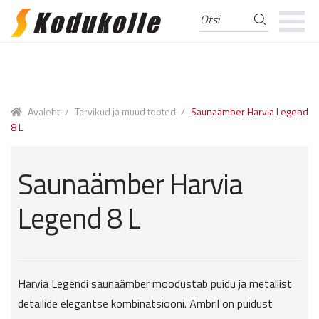
Otsi
Otsi:
Skip
Skip
to
to
navigation
content
Avaleht
/
Tarvikud ja muud tooted
/
Saunaämber Harvia Legend
8 L
Saunaämber Harvia
Legend 8 L
Harvia Legendi saunaämber moodustab puidu ja metallist
detailide elegantse kombinatsiooni. Ämbril on puidust