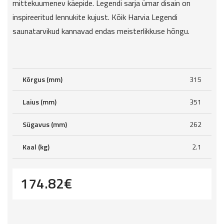
mittekuumenev käepide. Legendi sarja ümar disain on
inspireeritud lennukite kujust. Kõik Harvia Legendi
saunatarvikud kannavad endas meisterlikkuse hõngu.
Kõrgus (mm)
315
Laius (mm)
351
Sügavus (mm)
262
Kaal (kg)
2.1
174.82
€