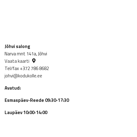
Jõhvi salong
Narva mnt 141a, Jõhvi
Vaata kaarti
Tel/fax +372 786 8682
johvi@kodukolle.ee
Avatud:
Esmaspäev-Reede 09:30-17:30
Laupäev 10:00-14:00