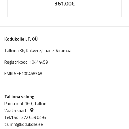
361.00
€
Kodukolle LT. OÜ
Tallinna 36, Rakvere, Lääne-Virumaa
Registrikood: 10444459
KMKR: EE100468348
Tallinna salong
Pärnu mnt 160j, Tallinn
Vaata kaarti
Tel/fax +372 659 0495
tallinn@kodukolle.ee