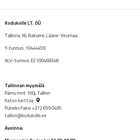
was:
is:
122.00€.
103.70€.
Kodukolle LT. OÜ
Tallinna 36, Rakvere, Lääne-Virumaa
Y‑tunnus: 10444459
ALV-tunnus: EE100468348
Tallinnan myymälä
Pärnu mnt 160j, Tallinn
Katso karttaa
Puhelin/faksi +372 659 0495
tallinn@kodukolle.ee
Avoinna: