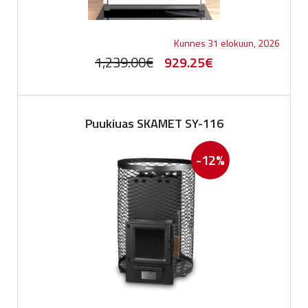
Kunnes 31 elokuun, 2026
Original
Current
1,239.00
€
929.25
€
price
price
was:
is:
Puukiuas SKAMET SY-116
1,239.00€.
929.25€.
-12%