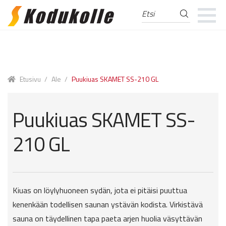
Etsi
Etsi:
Skip
Skip
to
to
navigation
content
Etusivu
/
Ale
/
Puukiuas SKAMET SS-210 GL
Puukiuas SKAMET SS-
210 GL
Kiuas on löylyhuoneen sydän, jota ei pitäisi puuttua
kenenkään todellisen saunan ystävän kodista. Virkistävä
sauna on täydellinen tapa paeta arjen huolia väsyttävän