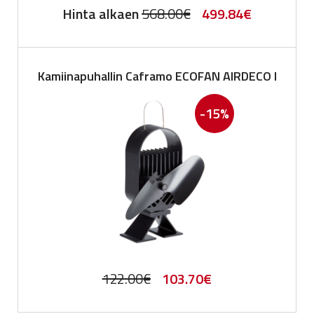
Original
Current
Hinta alkaen
568.00
€
499.84
€
price
price
was:
is:
Kamiinapuhallin Caframo ECOFAN AIRDECO I
568.00€.
499.84€.
-15%
Original
Current
122.00
€
103.70
€
price
price