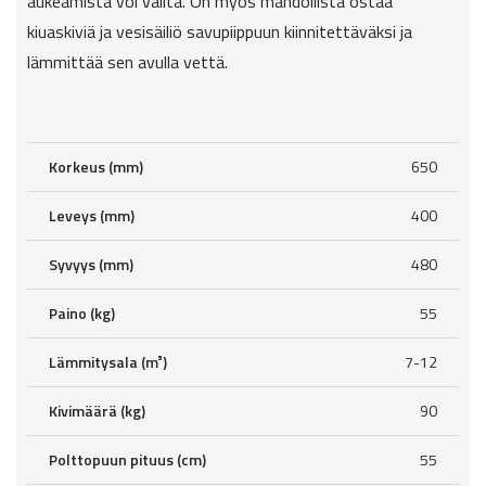
aukeamista voi valita. On myös mahdollista ostaa
kiuaskiviä ja vesisäiliö savupiippuun kiinnitettäväksi ja
lämmittää sen avulla vettä.
Korkeus (mm)
650
Leveys (mm)
400
Syvyys (mm)
480
Paino (kg)
55
Lämmitysala (m³)
7-12
Kivimäärä (kg)
90
Polttopuun pituus (cm)
55