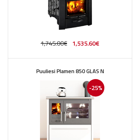
Original
Current
1,745.00
€
1,535.60
€
price
price
was:
is:
Puuliesi Plamen 850 GLAS N
1,745.00€.
1,535.60€.
-25%