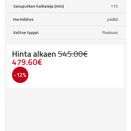
Savuputken halkaisija (mm)
115
Hormiliitos
päältä
Valitse tyyppi
Puukiuas
Hinta alkaen
545.00
€
Original
Current
479.60
€
price
price
-12%
was:
is:
545.00€.
479.60€.