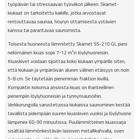
työpäivän tai stressaavan työviikon jälkeen. Skamet-
kiukaat on tarkoitettu kaikille, jotka arvostavat
rentouttavaa saunaa, höyryn ottamisesta ystävien
kanssa tai parantavaa saunomista.
Toisesta huoneesta lämmitetty Skamet SS-210 GL pieni
neliömäinen kiuas sopii 7-12 m³:n löylyhuoneisiin.
Kiuaskivet voidaan sijoittaa koko kiukaan ympärille siten,
että kiukaan ja ympäröivän alueen välinen etäisyys on noin
5-8 cm. Se täytetään pienemmän fraktion kivillä.
Kompaktin kokonsa ansiosta kiuas on ihanteellinen
pienempiin löylyhuoneisiin ja tynnyrisaunoihin.
Verkkorungolla varustetuissa kiukaissa saunominen kestää
tavallista pidempään suuren kiuaskiven vuoksi ja löylyhuone
lämpenee 60-90 minuutissa. Puulämmitteinen kiuassarja
sisältää lämmönkestävän lasioven metallikahvalla, oven