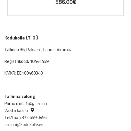
586.00
€
Kodukolle LT. OÜ
Tallinna 36, Rakvere, Lääne-Virumaa
Registrikood: 10444459
KMKR: EE100468348
Tallinna salong
Pärnu mnt 160j, Tallinn
Vaata kaarti
Tel/fax +372 659 0495
tallinn@kodukolle.ee