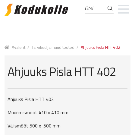
Otsi
Otsi:
Skip
Skip
to
to
navigation
content
Avaleht
/
Tarvikud ja muud tooted
/
Ahjuuks Pisla HTT 402
Ahjuuks Pisla HTT 402
Ahjuuks Pisla HTT 402
Müürimismõõt 410 x 410 mm
Välismõõt 500 x 500 mm