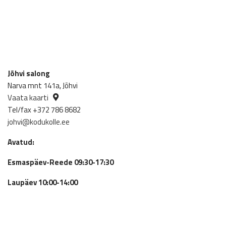
Jõhvi salong
Narva mnt 141a, Jõhvi
Vaata kaarti
Tel/fax +372 786 8682
johvi@kodukolle.ee
Avatud:
Esmaspäev-Reede 09:30-17:30
Laupäev 10:00-14:00