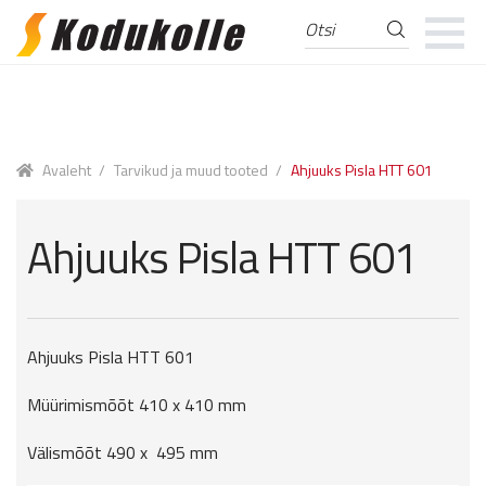
Otsi
Otsi:
Skip
Skip
to
to
navigation
content
Avaleht
/
Tarvikud ja muud tooted
/
Ahjuuks Pisla HTT 601
Ahjuuks Pisla HTT 601
Ahjuuks Pisla HTT 601
Müürimismõõt 410 x 410 mm
Välismõõt 490 x 495 mm