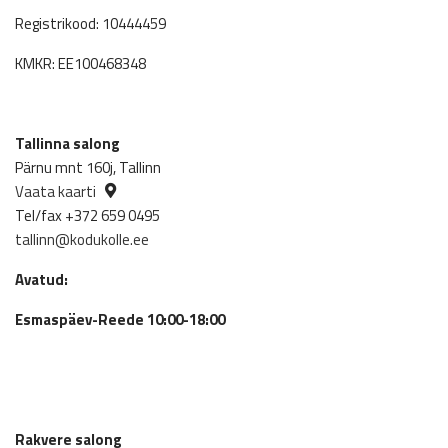
Registrikood: 10444459
KMKR: EE100468348
Tallinna salong
Pärnu mnt 160j, Tallinn
Vaata kaarti
Tel/fax +372 659 0495
tallinn@kodukolle.ee
Avatud:
Esmaspäev-Reede 10:00-18:00
Rakvere salong