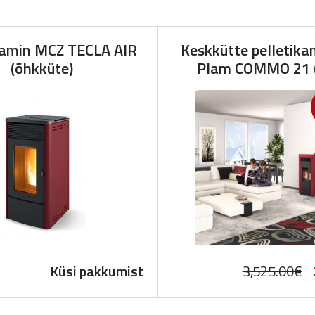
kamin MCZ TECLA AIR
Keskkütte pelletika
(õhkküte)
Plam COMMO 21 
O
Küsi pakkumist
3,525.00
€
p