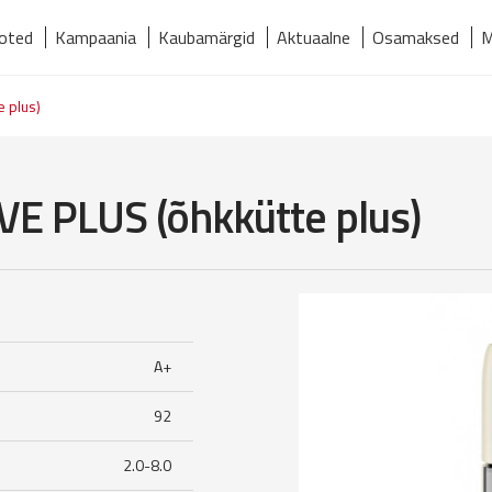
oted
Kampaania
Kaubamärgid
Aktuaalne
Osamaksed
M
relmaks
Kaubamärgid
Kontakt
Meist
Tooted
 plus)
E PLUS (õhkkütte plus)
A+
92
2.0-8.0