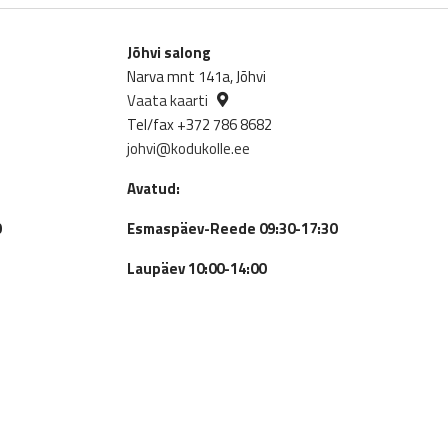
as:
is:
,525.00€.
2,467.50€.
Jõhvi salong
Narva mnt 141a, Jõhvi
Vaata kaarti
Tel/fax +372 786 8682
johvi@kodukolle.ee
Avatud:
0
Esmaspäev-Reede 09:30-17:30
Laupäev 10:00-14:00