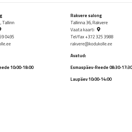
w
3
ng
Rakvere salong
 Tallinn
Tallinna 36, Rakvere
Vaata kaarti
59 0495
Tel/fax +372 325 3988
lle.ee
rakvere@kodukolle.ee
Avatud:
ede 10:00-18:00
Esmaspäev-Reede 08:30-17:3
Laupäev 10:00-14:00