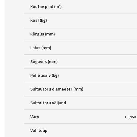
Köetav pind (m³)
Kaal (kg)
Kõrgus (mm)
Laius (mm)
Sügavus (mm)
Pelletisalv (kg)
Suitsutoru diameeter (mm)
Suitsutoru väljund
Värv
elevan
Vali tüüp