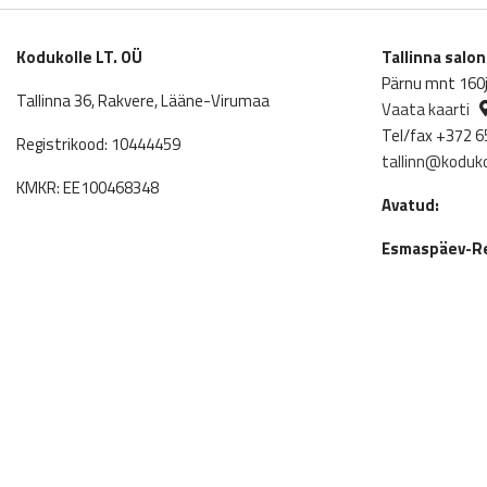
Kodukolle LT. OÜ
Tallinna salo
Pärnu mnt 160j,
Tallinna 36, Rakvere, Lääne-Virumaa
Vaata kaarti
Tel/fax +372 6
Registrikood: 10444459
tallinn@koduko
KMKR: EE100468348
Avatud:
Esmaspäev-Re