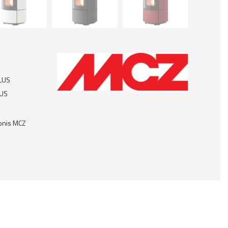
PLUS
LUS
oonis MCZ