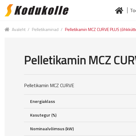
To
Skip
Skip
to
to
Esileht
Jä
navigation
content
Avaleht
/
Pelletikaminad
/
Pelletikamin MCZ CURVE PLUS (õhkkütte
Pelletikamin MCZ CURV
Pelletikamin MCZ CURVE
Energiaklass
Kasutegur (%)
Nominaalvõimsus (kW)