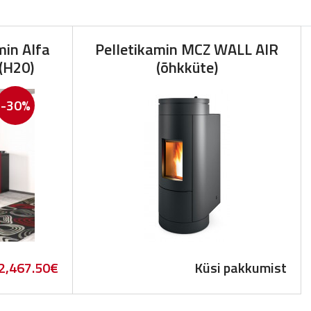
min Alfa
Pelletikamin MCZ WALL AIR
(H20)
(õhkküte)
-30%
riginal
Current
2,467.50
€
Küsi pakkumist
rice
price