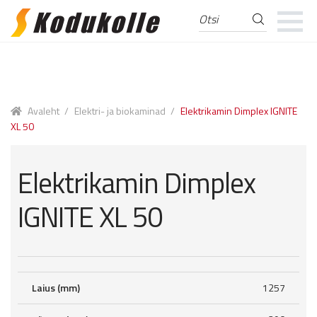
Otsi
Otsi:
Skip
Skip
to
to
navigation
content
Avaleht
/
Elektri- ja biokaminad
/
Elektrikamin Dimplex IGNITE
XL 50
Elektrikamin Dimplex
IGNITE XL 50
Laius (mm)
1257