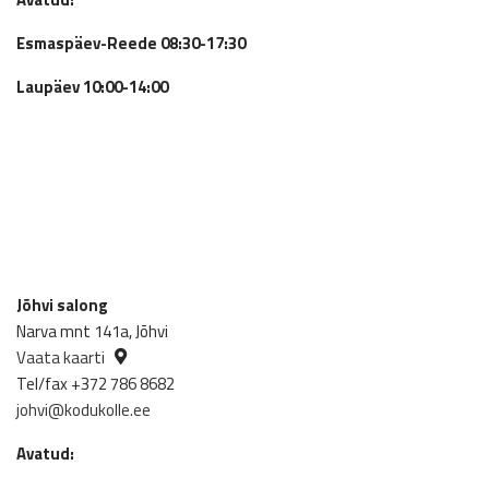
Esmaspäev-Reede 08:30-17:30
Laupäev 10:00-14:00
Jõhvi salong
Narva mnt 141a, Jõhvi
Vaata kaarti
Tel/fax +372 786 8682
johvi@kodukolle.ee
Avatud: