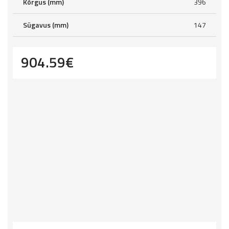
Kõrgus (mm)
396
Sügavus (mm)
147
904.59
€