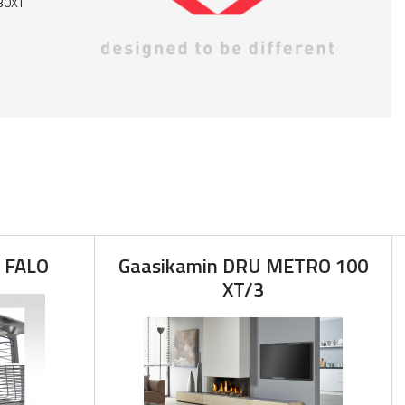
30XT
o FALO
Gaasikamin DRU METRO 100
XT/3