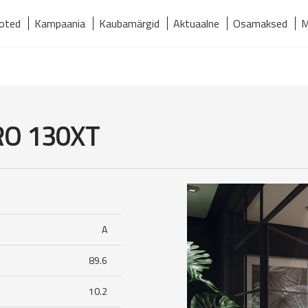
oted
Kampaania
Kaubamärgid
Aktuaalne
Osamaksed
M
relmaks
Kaubamärgid
Kontakt
Meist
Tooted
RO 130XT
A
89.6
10.2