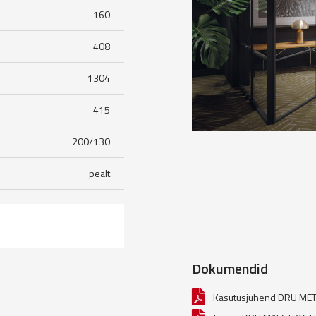
160
408
1304
415
200/130
pealt
Dokumendid
Kasutusjuhend DRU ME