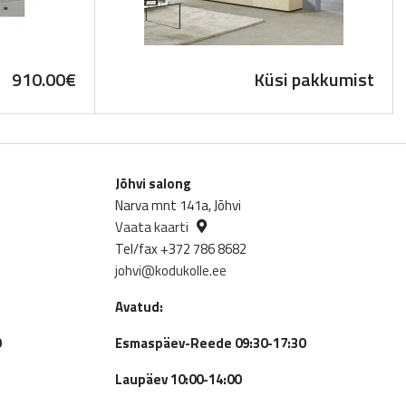
910.00
€
Küsi pakkumist
Jõhvi salong
Narva mnt 141a, Jõhvi
Vaata kaarti
Tel/fax +372 786 8682
johvi@kodukolle.ee
Avatud:
0
Esmaspäev-Reede 09:30-17:30
Laupäev 10:00-14:00