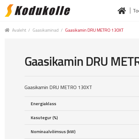
To
Skip
Skip
to
to
Esileht
Jä
navigation
content
Avaleht
/
Gaasikaminad
/
Gaasikamin DRU METRO 130XT
Gaasikamin DRU MET
Gaasikamin DRU METRO 130XT
Energiaklass
Kasutegur (%)
Nominaalvõimsus (kW)