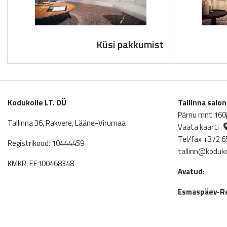
Küsi pakkumist
Kodukolle LT. OÜ
Tallinna salo
Pärnu mnt 160j,
Tallinna 36, Rakvere, Lääne-Virumaa
Vaata kaarti
Tel/fax +372 6
Registrikood: 10444459
tallinn@koduko
KMKR: EE100468348
Avatud:
Esmaspäev-Re