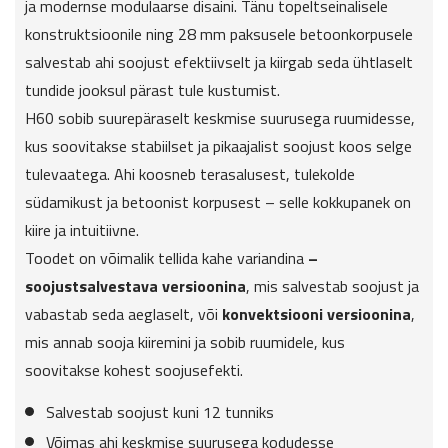
ja modernse modulaarse disaini. Tänu topeltseinalisele
konstruktsioonile ning 28 mm paksusele betoonkorpusele
salvestab ahi soojust efektiivselt ja kiirgab seda ühtlaselt
tundide jooksul pärast tule kustumist.
H60 sobib suurepäraselt keskmise suurusega ruumidesse,
kus soovitakse stabiilset ja pikaajalist soojust koos selge
tulevaatega. Ahi koosneb terasalusest, tulekolde
südamikust ja betoonist korpusest – selle kokkupanek on
kiire ja intuitiivne.
Toodet on võimalik tellida kahe variandina
–
soojustsalvestava versioonina
, mis salvestab soojust ja
vabastab seda aeglaselt, või
konvektsiooni versioonina
,
mis annab sooja kiiremini ja sobib ruumidele, kus
soovitakse kohest soojusefekti.
Salvestab soojust kuni 12 tunniks
Võimas ahi keskmise suurusega kodudesse