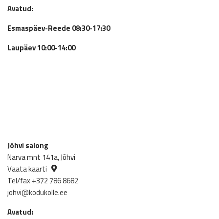
Avatud:
Esmaspäev-Reede 08:30-17:30
Laupäev 10:00-14:00
Jõhvi salong
Narva mnt 141a, Jõhvi
Vaata kaarti
Tel/fax +372 786 8682
johvi@kodukolle.ee
Avatud: