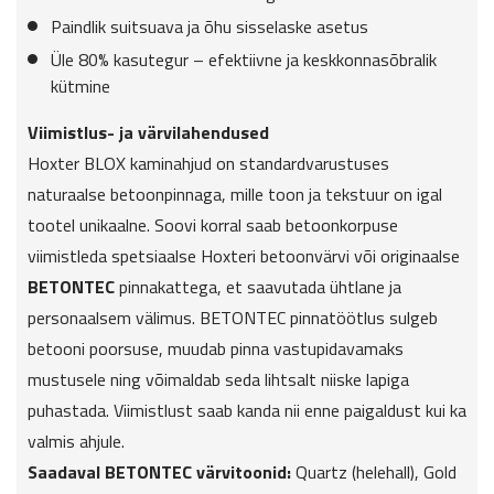
Paindlik suitsuava ja õhu sisselaske asetus
Üle 80% kasutegur – efektiivne ja keskkonnasõbralik
kütmine
Viimistlus- ja värvilahendused
Hoxter BLOX kaminahjud on standardvarustuses
naturaalse betoonpinnaga, mille toon ja tekstuur on igal
tootel unikaalne. Soovi korral saab betoonkorpuse
viimistleda spetsiaalse Hoxteri betoonvärvi või originaalse
BETONTEC
pinnakattega, et saavutada ühtlane ja
personaalsem välimus. BETONTEC pinnatöötlus sulgeb
betooni poorsuse, muudab pinna vastupidavamaks
mustusele ning võimaldab seda lihtsalt niiske lapiga
puhastada. Viimistlust saab kanda nii enne paigaldust kui ka
valmis ahjule.
Saadaval BETONTEC värvitoonid:
Quartz (helehall), Gold