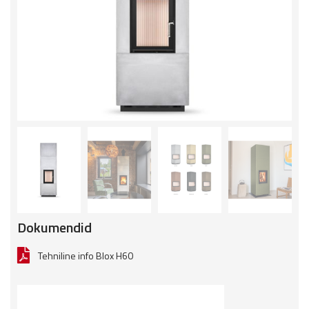
Dokumendid
Tehniline info Blox H60