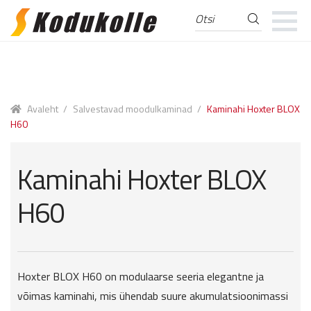
Otsi
Otsi:
Skip
Skip
to
to
navigation
content
Avaleht
/
Salvestavad moodulkaminad
/
Kaminahi Hoxter BLOX
H60
Kaminahi Hoxter BLOX
H60
Hoxter BLOX H60 on modulaarse seeria elegantne ja
võimas kaminahi, mis ühendab suure akumulatsioonimassi