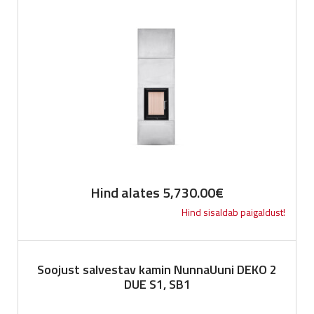
Hind alates
5,730.00
€
Hind sisaldab paigaldust!
Soojust salvestav kamin NunnaUuni DEKO 2
DUE S1, SB1