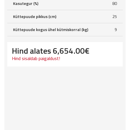
Kasutegur (%)
80
Küttepuude pikkus (cm)
25
Küttepuude kogus ühel kütmiskorral (kg)
9
Hind alates
6,654.00
€
Hind sisaldab paigaldust!