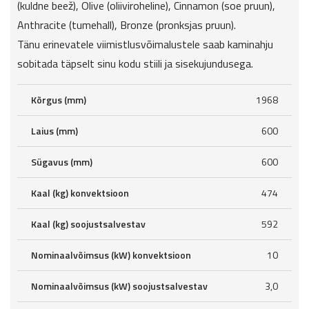
(kuldne beež), Olive (oliiviroheline), Cinnamon (soe pruun),
Anthracite (tumehall), Bronze (pronksjas pruun).
Tänu erinevatele viimistlusvõimalustele saab kaminahju
sobitada täpselt sinu kodu stiili ja sisekujundusega.
Kõrgus (mm)
1968
Laius (mm)
600
Sügavus (mm)
600
Kaal (kg) konvektsioon
474
Kaal (kg) soojustsalvestav
592
Nominaalvõimsus (kW) konvektsioon
10
Nominaalvõimsus (kW) soojustsalvestav
3,0