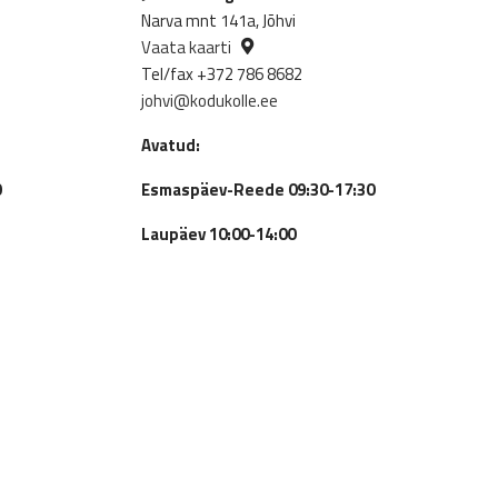
Narva mnt 141a, Jõhvi
Vaata kaarti
Tel/fax +372 786 8682
johvi@kodukolle.ee
Avatud:
0
Esmaspäev-Reede 09:30-17:30
Laupäev 10:00-14:00