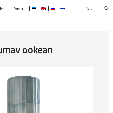
Otsi
Otsi:
eist
Kontakt
ikumav ookean