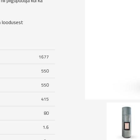
ii pilgupüüdja kui ka
n loodusest
1677
550
550
415
80
1.6