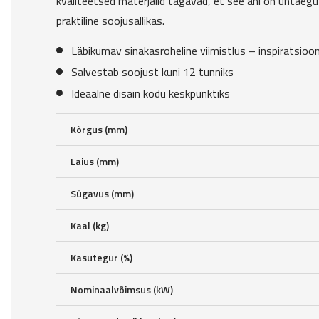
kvaliteetsed materjalid tagavad, et see ahi on ühtaegu n
praktiline soojusallikas.
Läbikumav sinakasroheline viimistlus – inspiratsioo
Salvestab soojust kuni 12 tunniks
Ideaalne disain kodu keskpunktiks
Kõrgus (mm)
Laius (mm)
Sügavus (mm)
Kaal (kg)
Kasutegur (%)
Nominaalvõimsus (kW)