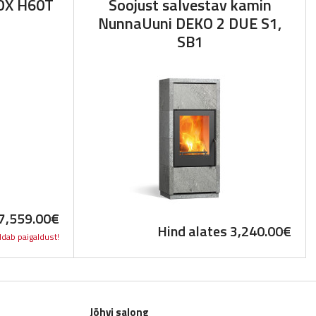
OX H60T
Soojust salvestav kamin
NunnaUuni DEKO 2 DUE S1,
SB1
7,559.00
€
Hind alates
3,240.00
€
ldab paigaldust!
Jõhvi salong