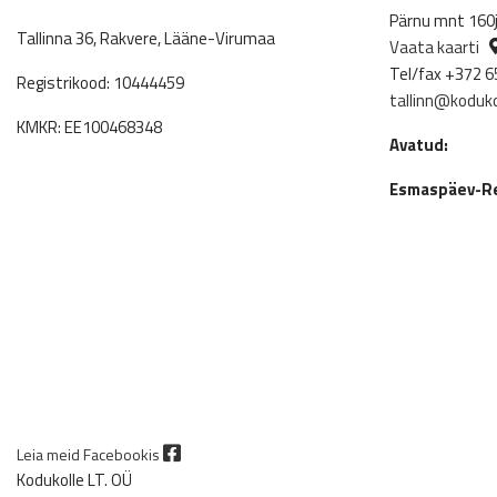
Pärnu mnt 160j,
Tallinna 36, Rakvere, Lääne-Virumaa
Vaata kaarti
Tel/fax +372 6
Registrikood: 10444459
tallinn@koduko
KMKR: EE100468348
Avatud:
Esmaspäev-Re
Leia meid Facebookis
Kodukolle LT. OÜ