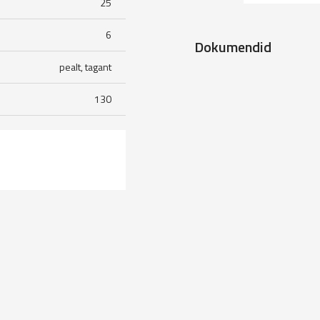
25
6
Dokumendid
pealt, tagant
130