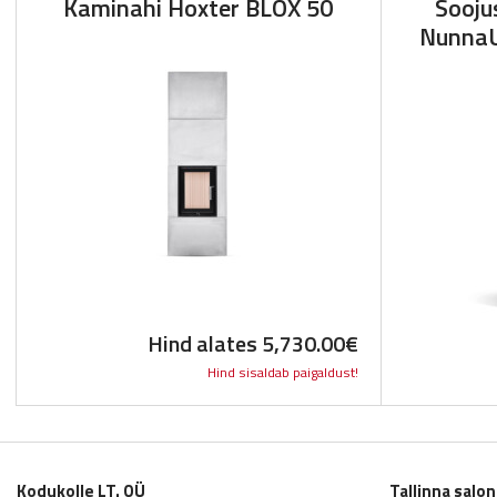
Kaminahi Hoxter BLOX 50
Sooju
NunnaU
Hind alates
5,730.00
€
Hind sisaldab paigaldust!
Kodukolle LT. OÜ
Tallinna salo