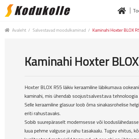
To
Skip
Skip
to
to
Esileht
Jä
navigation
content
Avaleht
/
Salvestavad moodulkaminad
/
Kaminahi Hoxter BLOX R5
Kaminahi Hoxter BLOX 
Hoxter BLOX R55 läikiv keraamiline läbikumava ookeani
kaminahi, mis ühendab soojustsalvestava tehnoloogia ni
Selle keraamiline glasuur loob õrna sinakasrohelise hel
eriti rahustavaks.
Sobib suurepäraselt modernsesse või looduslähedasse i
luua pehme valguse ja rahu tasakaalu. Tugev ehitus, kõ