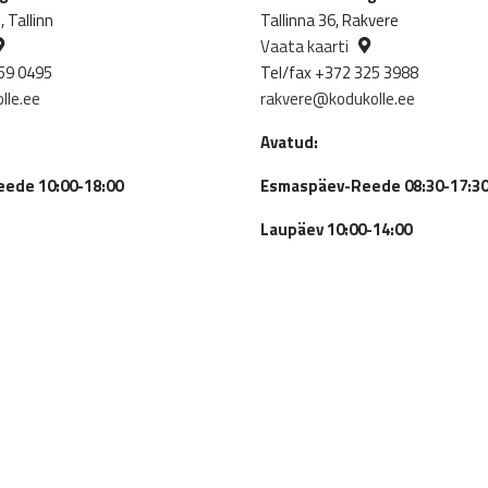
 Tallinn
Tallinna 36, Rakvere
Vaata kaarti
59 0495
Tel/fax +372 325 3988
lle.ee
rakvere@kodukolle.ee
Avatud:
ede 10:00-18:00
Esmaspäev-Reede 08:30-17:3
Laupäev 10:00-14:00