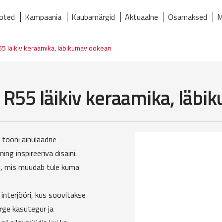
oted
Kampaania
Kaubamärgid
Aktuaalne
Osamaksed
M
relmaks
Kaubamärgid
Kontakt
Meist
Tooted
5 läikiv keraamika, läbikumav ookean
R55 läikiv keraamika, läb
 tooni ainulaadne
ng inspireeriva disaini.
gi, mis muudab tule kuma
nterjööri, kus soovitakse
rge kasutegur ja