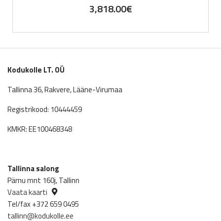
3,818.00
€
Kodukolle LT. OÜ
Tallinna 36, Rakvere, Lääne-Virumaa
Registrikood: 10444459
KMKR: EE100468348
Tallinna salong
Pärnu mnt 160j, Tallinn
Vaata kaarti
Tel/fax +372 659 0495
tallinn@kodukolle.ee