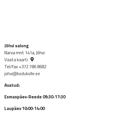
Jõhvi salong
Narva mnt 141a, Jõhvi
Vaata kaarti
Tel/fax +372 786 8682
johvi@kodukolle.ee
Avatud:
Esmaspäev-Reede 09:30-17:30
Laupäev 10:00-14:00