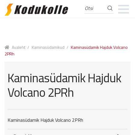
Otsi
Otsi:
Skip
Skip
to
to
navigation
content
Avaleht
/
Kaminasüdamikud
/
Kaminasüdamik Hajduk Volcano
2PRh
Kaminasüdamik Hajduk
Volcano 2PRh
Kaminasüdamik Hajduk Volcano 2PRh