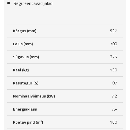
Reguleeritavad jalad
Kõrgus (mm)
937
Laius (mm)
700
Sügavus (mm)
375
Kaal (kg)
130
Kasutegur (%)
87
Nominaalvõimsus (kW)
7.2
Energiaklass
A+
Köetav pind (m²)
160