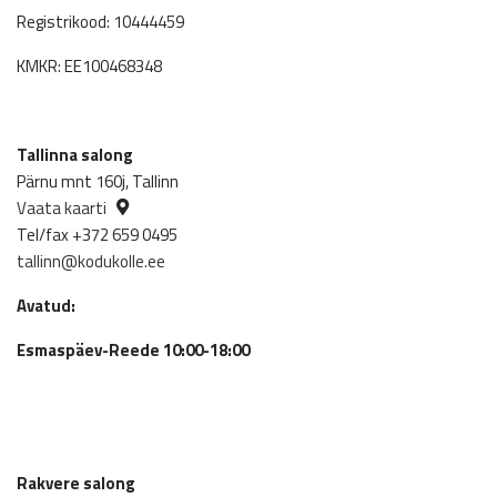
Registrikood: 10444459
KMKR: EE100468348
Tallinna salong
Pärnu mnt 160j, Tallinn
Vaata kaarti
Tel/fax +372 659 0495
tallinn@kodukolle.ee
Avatud:
Esmaspäev-Reede 10:00-18:00
Rakvere salong