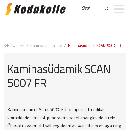
Otsi
Otsi:
Skip
Skip
to
to
navigation
content
Avaleht
/
Kaminasüdamikud
/
Kaminasüdamik SCAN 5007 FR
Kaminasüdamik SCAN
5007 FR
Kaminasüdamik Scan 5007 FR on ajatult trendikas,
võimaldades imelist panoraamvaadet mänglevale tulele.
Õhuvõtuava on lihtsalt reguleeritav vaid ühe hoovaga ning