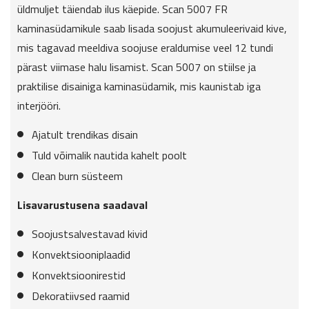
üldmuljet täiendab ilus käepide. Scan 5007 FR
kaminasüdamikule saab lisada soojust akumuleerivaid kive,
mis tagavad meeldiva soojuse eraldumise veel 12 tundi
pärast viimase halu lisamist. Scan 5007 on stiilse ja
praktilise disainiga kaminasüdamik, mis kaunistab iga
interjööri.
Ajatult trendikas disain
Tuld võimalik nautida kahelt poolt
Clean burn süsteem
Lisavarustusena saadaval
Soojustsalvestavad kivid
Konvektsiooniplaadid
Konvektsioonirestid
Dekoratiivsed raamid