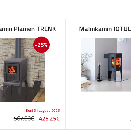
amin Plamen TRENK
Malmkamin JOTUL
-25%
Kuni 31 august, 2026
Original
Current
567.00
€
425.25
€
price
price