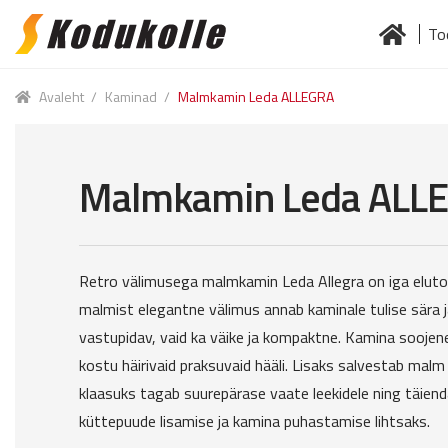
To
Skip
Skip
to
to
Esileht
Jä
navigation
content
Avaleht
/
Kaminad
/
Malmkamin Leda ALLEGRA
Malmkamin Leda ALL
Retro välimusega malmkamin Leda Allegra on iga eluto
malmist elegantne välimus annab kaminale tulise sära j
vastupidav, vaid ka väike ja kompaktne. Kamina soojene
kostu häirivaid praksuvaid hääli. Lisaks salvestab malm
klaasuks tagab suurepärase vaate leekidele ning täie
küttepuude lisamise ja kamina puhastamise lihtsaks.