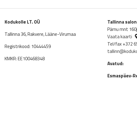
Kodukolle LT. OÜ
Tallinna salo
Pärnu mnt 160j,
Tallinna 36, Rakvere, Lääne-Virumaa
Vaata kaarti
Tel/fax +372 6
Registrikood: 10444459
tallinn@koduko
KMKR: EE100468348
Avatud:
Esmaspäev-Re