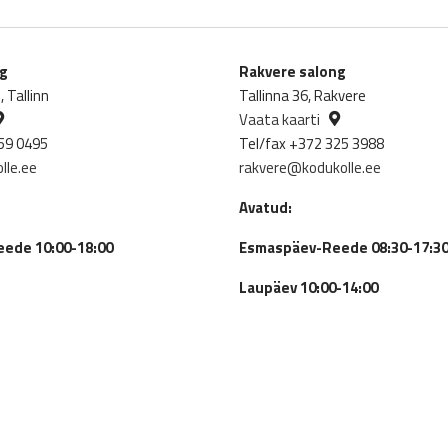
was:
is:
567.00€.
425.25€.
ng
Rakvere salong
 Tallinn
Tallinna 36, Rakvere
Vaata kaarti
59 0495
Tel/fax +372 325 3988
lle.ee
rakvere@kodukolle.ee
Avatud:
ede 10:00-18:00
Esmaspäev-Reede 08:30-17:3
Laupäev 10:00-14:00