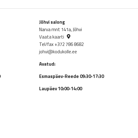
Jõhvi salong
Narva mnt 141a, Jõhvi
Vaata kaarti
Tel/fax +372 786 8682
johvi@kodukolle.ee
Avatud:
0
Esmaspäev-Reede 09:30-17:30
Laupäev 10:00-14:00