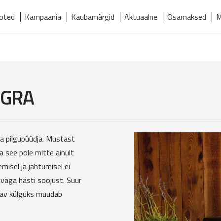
oted
Kampaania
Kaubamärgid
Aktuaalne
Osamaksed
M
relmaks
Kaubamärgid
Kontakt
Meist
Tooted
EGRA
a pilgupüüdja. Mustast
a see pole mitte ainult
misel ja jahtumisel ei
 väga hästi soojust. Suur
ndav külguks muudab