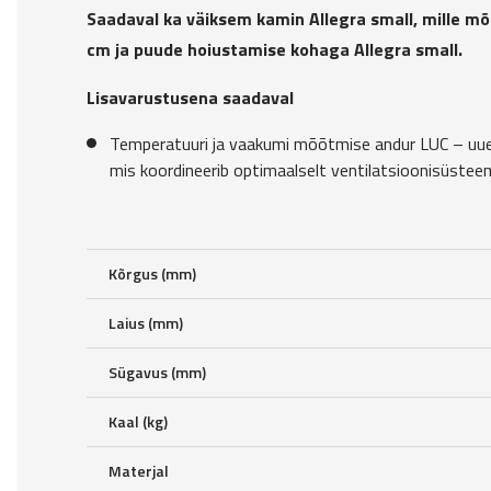
Saadaval ka väiksem kamin Allegra small, mille m
cm ja puude hoiustamise kohaga Allegra small.
Lisavarustusena saadaval
Temperatuuri ja vaakumi mõõtmise andur LUC – uuen
mis koordineerib optimaalselt ventilatsioonisüstee
Kõrgus (mm)
Laius (mm)
Sügavus (mm)
Kaal (kg)
Materjal