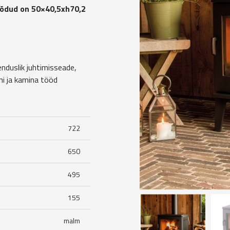
õõdud on 50×40,5xh70,2
duslik juhtimisseade,
mi ja kamina tööd
722
650
495
155
malm