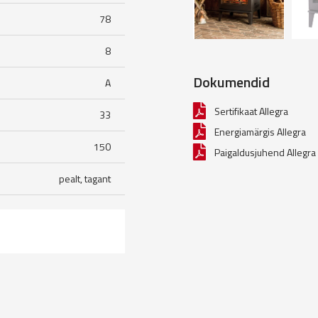
78
8
Dokumendid
A
Sertifikaat Allegra
33
Energiamärgis Allegra
150
Paigaldusjuhend Allegra
pealt, tagant