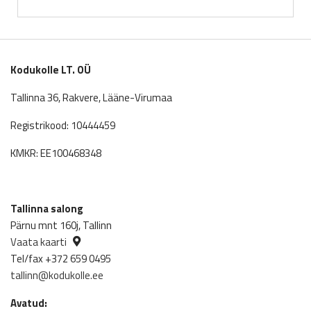
Kodukolle LT. OÜ
Tallinna 36, Rakvere, Lääne-Virumaa
Registrikood: 10444459
KMKR: EE100468348
Tallinna salong
Pärnu mnt 160j, Tallinn
Vaata kaarti
Tel/fax +372 659 0495
tallinn@kodukolle.ee
Avatud: