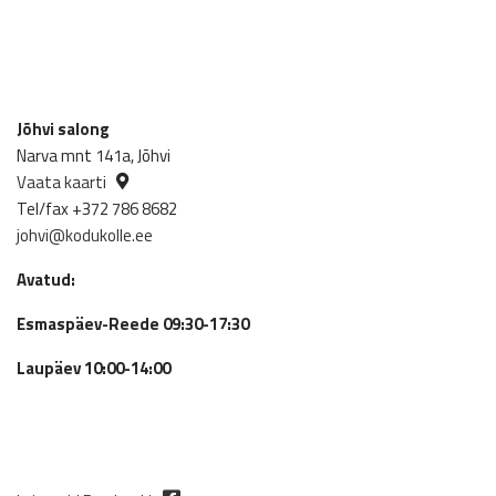
Jõhvi salong
Narva mnt 141a, Jõhvi
Vaata kaarti
Tel/fax +372 786 8682
johvi@kodukolle.ee
Avatud:
Esmaspäev-Reede 09:30-17:30
Laupäev 10:00-14:00