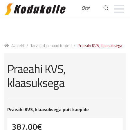
Otsi
Otsi:
Skip
Skip
to
to
navigation
content
Avaleht
/
Tarvikud ja muud tooted
/
Praeahi KVS, klaasuksega
Praeahi KVS,
klaasuksega
Praeahi KVS, klaasuksega puit käepide
387.00
€