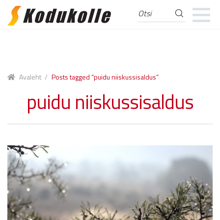
Otsi
Otsi:
Skip
Skip
to
to
navigation
content
Avaleht
/
Posts tagged “puidu niiskussisaldus”
puidu niiskussisaldus