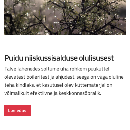
Puidu niiskussisalduse olulisusest
Talve lähenedes sõltume üha rohkem puuküttel
olevatest boileritest ja ahjudest, seega on väga oluline
teha kindlaks, et kasutusel olev küttematerjal on
võimalikult efektiivne ja keskkonnasõbralik.
Loe edasi