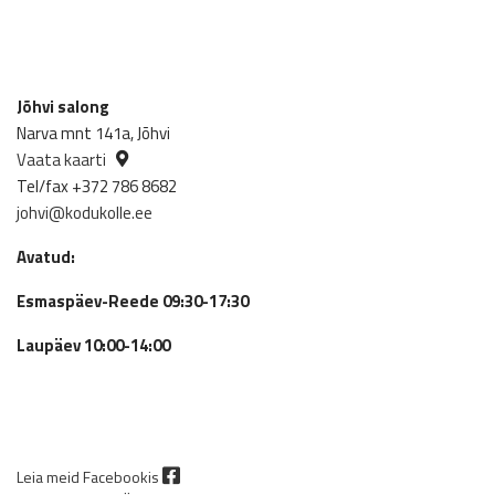
Jõhvi salong
Narva mnt 141a, Jõhvi
Vaata kaarti
Tel/fax +372 786 8682
johvi@kodukolle.ee
Avatud:
Esmaspäev-Reede 09:30-17:30
Laupäev 10:00-14:00
Leia meid Facebookis