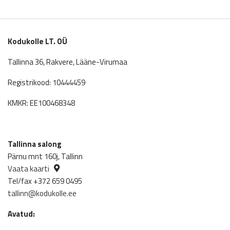
Kodukolle LT. OÜ
Tallinna 36, Rakvere, Lääne-Virumaa
Registrikood: 10444459
KMKR: EE100468348
Tallinna salong
Pärnu mnt 160j, Tallinn
Vaata kaarti
Tel/fax +372 659 0495
tallinn@kodukolle.ee
Avatud: