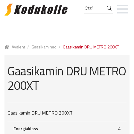
Otsi
Otsi:
Skip
Skip
to
to
navigation
content
Avaleht
/
Gaasikaminad
/
Gaasikamin DRU METRO 200XT
Gaasikamin DRU METRO
200XT
Gaasikamin DRU METRO 200XT
Energiaklass
A