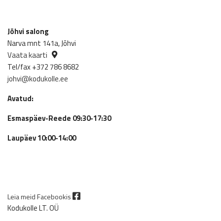
Jõhvi salong
Narva mnt 141a, Jõhvi
Vaata kaarti
Tel/fax +372 786 8682
johvi@kodukolle.ee
Avatud:
Esmaspäev-Reede 09:30-17:30
Laupäev 10:00-14:00
Leia meid Facebookis
Kodukolle LT. OÜ