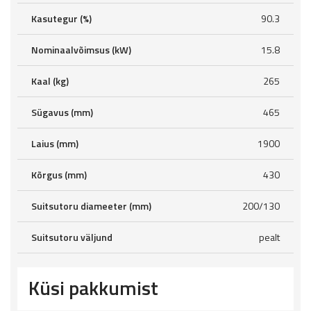
Kasutegur (%)
90.3
Nominaalvõimsus (kW)
15.8
Kaal (kg)
265
Sügavus (mm)
465
Laius (mm)
1900
Kõrgus (mm)
430
Suitsutoru diameeter (mm)
200/130
Suitsutoru väljund
pealt
Küsi pakkumist