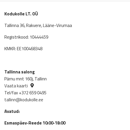
Kodukolle LT. OÜ
Tallinna 36, Rakvere, Lääne-Virumaa
Registrikood: 10444459
KMKR: EE100468348
Tallinna salong
Pärnu mnt 160j, Tallinn
Vaata kaarti
Tel/fax +372 659 0495
tallinn@kodukolle.ee
Avatud:
Esmaspäev-Reede 10:00-18:00