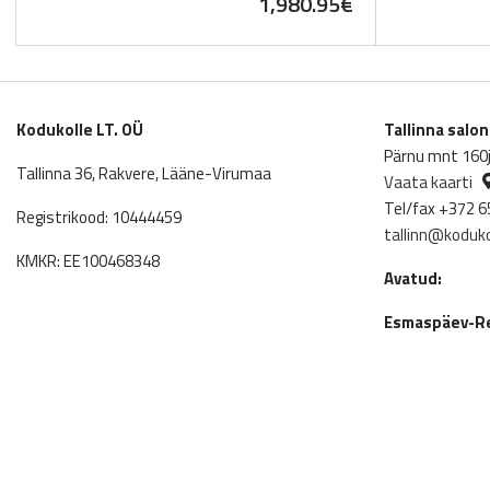
1,980.95
€
Kodukolle LT. OÜ
Tallinna salo
Pärnu mnt 160j,
Tallinna 36, Rakvere, Lääne-Virumaa
Vaata kaarti
Tel/fax +372 6
Registrikood: 10444459
tallinn@koduko
KMKR: EE100468348
Avatud:
Esmaspäev-Re