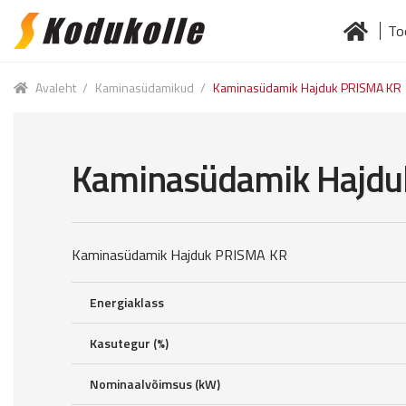
To
Skip
Skip
to
to
Esileht
Jä
navigation
content
Avaleht
/
Kaminasüdamikud
/
Kaminasüdamik Hajduk PRISMA KR
Kaminasüdamik Hajdu
Kaminasüdamik Hajduk PRISMA KR
Energiaklass
Kasutegur (%)
Nominaalvõimsus (kW)