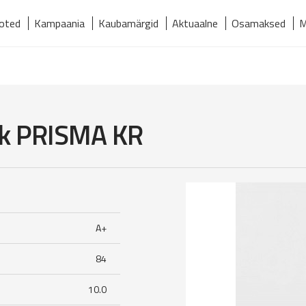
oted
Kampaania
Kaubamärgid
Aktuaalne
Osamaksed
M
relmaks
Kaubamärgid
Kontakt
Meist
Tooted
k PRISMA KR
A+
84
10.0