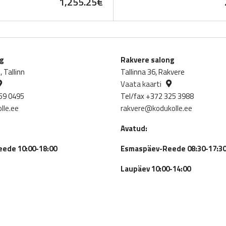
1,255.25
€
ng
Rakvere salong
 Tallinn
Tallinna 36, Rakvere
Vaata kaarti
59 0495
Tel/fax +372 325 3988
lle.ee
rakvere@kodukolle.ee
Avatud:
ede 10:00-18:00
Esmaspäev-Reede 08:30-17:3
Laupäev 10:00-14:00