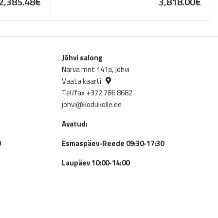
2,385.48
€
3,818.00
€
Jõhvi salong
Narva mnt 141a, Jõhvi
Vaata kaarti
Tel/fax +372 786 8682
johvi@kodukolle.ee
Avatud:
0
Esmaspäev-Reede 09:30-17:30
Laupäev 10:00-14:00