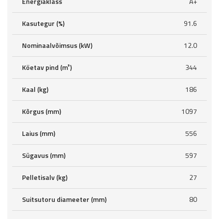
Energiaklass
A+
Kasutegur (%)
91.6
Nominaalvõimsus (kW)
12.0
Köetav pind (m³)
344
Kaal (kg)
186
Kõrgus (mm)
1097
Laius (mm)
556
Sügavus (mm)
597
Pelletisalv (kg)
27
Suitsutoru diameeter (mm)
80