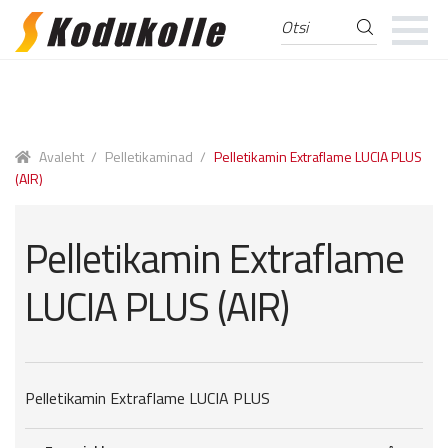
Otsi
Otsi:
Skip
Skip
to
to
navigation
content
Avaleht
/
Pelletikaminad
/
Pelletikamin Extraflame LUCIA PLUS
(AIR)
Pelletikamin Extraflame
LUCIA PLUS (AIR)
Pelletikamin Extraflame LUCIA PLUS