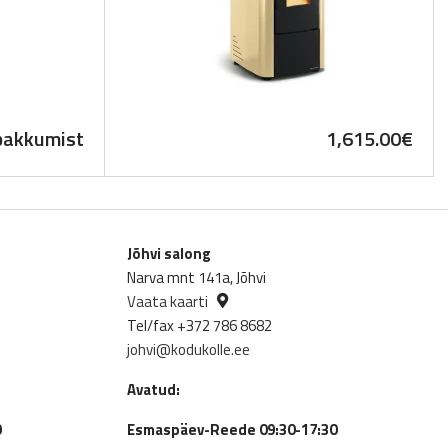
pakkumist
1,615.00
€
Jõhvi salong
Narva mnt 141a, Jõhvi
Vaata kaarti
Tel/fax +372 786 8682
johvi@kodukolle.ee
Avatud:
0
Esmaspäev-Reede 09:30-17:30