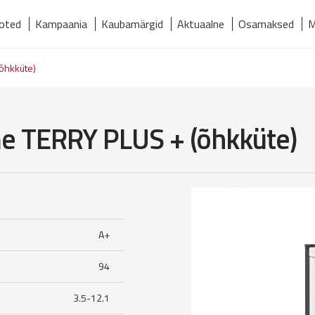
oted
Kampaania
Kaubamärgid
Aktuaalne
Osamaksed
M
relmaks
Kaubamärgid
Kontakt
Meist
Tooted
(õhkküte)
me TERRY PLUS + (õhkküte)
A+
94
3.5-12.1