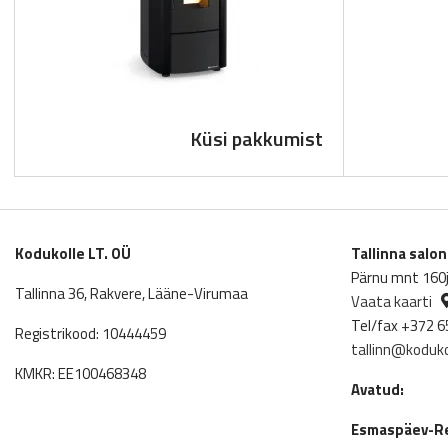
Küsi pakkumist
Kodukolle LT. OÜ
Tallinna salo
Pärnu mnt 160j,
Tallinna 36, Rakvere, Lääne-Virumaa
Vaata kaarti
Tel/fax +372 6
Registrikood: 10444459
tallinn@koduko
KMKR: EE100468348
Avatud:
Esmaspäev-Re