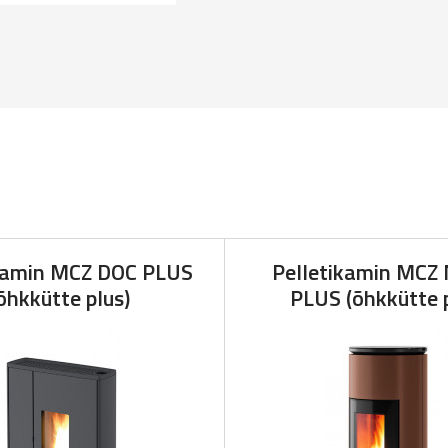
ikamin MCZ DOC PLUS
Pelletikamin MC
õhkkütte plus)
PLUS (õhkkütte p