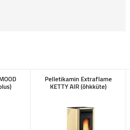
Z MOOD
Pelletikamin Extraflame
lus)
KETTY AIR (õhkküte)