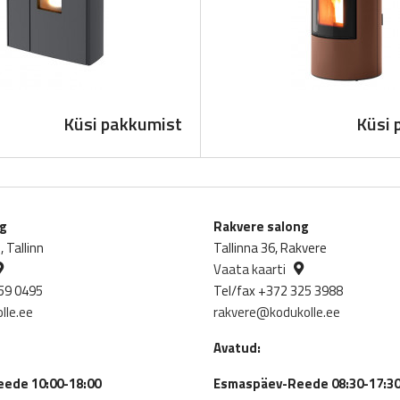
Küsi pakkumist
Küsi 
ng
Rakvere salong
 Tallinn
Tallinna 36, Rakvere
Vaata kaarti
59 0495
Tel/fax +372 325 3988
lle.ee
rakvere@kodukolle.ee
Avatud:
ede 10:00-18:00
Esmaspäev-Reede 08:30-17:3