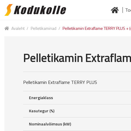
To
Skip
Skip
to
to
Esileht
Jä
navigation
content
Avaleht
/
Pelletikaminad
/
Pelletikamin Extraflame TERRY PLUS + 
Pelletikamin Extrafla
Pelletikamin Extraflame TERRY PLUS
Energiaklass
Kasutegur (%)
Nominaalvõimsus (kW)