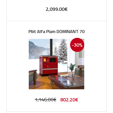
2,099.00
€
Pliit Alfa Plam DOMINANT 70
-30%
Original
Current
1,146.00
€
802.20
€
price
price