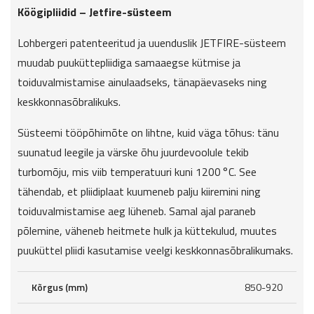
Köögipliidid – Jetfire-süsteem
Lohbergeri patenteeritud ja uuenduslik JETFIRE-süsteem
muudab puuküttepliidiga samaaegse kütmise ja
toiduvalmistamise ainulaadseks, tänapäevaseks ning
keskkonnasõbralikuks.
Süsteemi tööpõhimõte on lihtne, kuid väga tõhus: tänu
suunatud leegile ja värske õhu juurdevoolule tekib
turbomõju, mis viib temperatuuri kuni 1200 °C. See
tähendab, et pliidiplaat kuumeneb palju kiiremini ning
toiduvalmistamise aeg lüheneb. Samal ajal paraneb
põlemine, väheneb heitmete hulk ja küttekulud, muutes
puuküttel pliidi kasutamise veelgi keskkonnasõbralikumaks.
Kõrgus (mm)
850-920