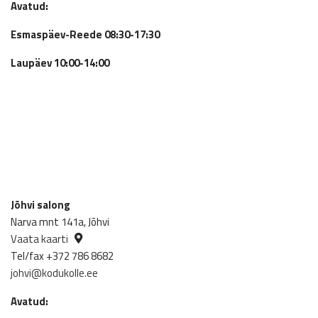
Avatud:
Esmaspäev-Reede 08:30-17:30
Laupäev 10:00-14:00
Jõhvi salong
Narva mnt 141a, Jõhvi
Vaata kaarti
Tel/fax +372 786 8682
johvi@kodukolle.ee
Avatud: