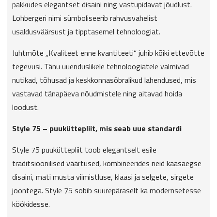
pakkudes elegantset disaini ning vastupidavat jõudlust.
Lohbergeri nimi sümboliseerib rahvusvahelist
usaldusväärsust ja tipptasemel tehnoloogiat.
Juhtmõte „Kvaliteet enne kvantiteeti“ juhib kõiki ettevõtte
tegevusi. Tänu uuenduslikele tehnoloogiatele valmivad
nutikad, tõhusad ja keskkonnasõbralikud lahendused, mis
vastavad tänapäeva nõudmistele ning aitavad hoida
loodust.
Style 75 – puuküttepliit, mis seab uue standardi
Style 75 puuküttepliit toob elegantselt esile
traditsioonilised väärtused, kombineerides neid kaasaegse
disaini, mati musta viimistluse, klaasi ja selgete, sirgete
joontega. Style 75 sobib suurepäraselt ka modernsetesse
köökidesse.