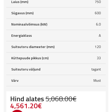
Laius (mm)
750
Sügavus (mm)
600
Nominaalvõimsus (kW)
6.0
Energiaklass
A
Suitsutoru diameeter (mm)
120
Küttepuude pikkus (cm)
33
Suitsutoru väljund
tagant
Värv
Must
Hind alates
5,068.00
€
Original
Current
4,561.20
€