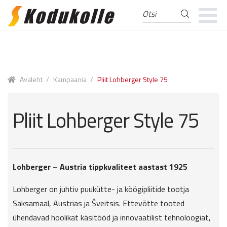
Otsi
Otsi:
Skip
Skip
to
to
navigation
content
Avaleht
/
Kampaania
/
Pliit Lohberger Style 75
Pliit Lohberger Style 75
Lohberger – Austria tippkvaliteet aastast 1925
Lohberger on juhtiv puukütte- ja köögipliitide tootja
Saksamaal, Austrias ja Šveitsis. Ettevõtte tooted
ühendavad hoolikat käsitööd ja innovaatilist tehnoloogiat,