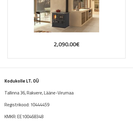
2,090.00
€
Kodukolle LT. OÜ
Tallinna 36, Rakvere, Lääne-Virumaa
Registrikood: 10444459
KMKR: EE100468348