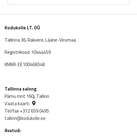
Kodukolle LT. OÜ
Tallinna 36, Rakvere, Lääne-Virumaa
Registrikood: 10444459
KMKR: EE100468348
Tallinna salong
Pärnu mnt 160j, Tallinn
Vaata kaarti
Tel/fax +372 659 0495
tallinn@kodukolle.ee
Avatud: