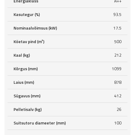
Energiaklass
A++
Kasutegur (%)
93.5
Nominaalvõimsus (kW)
17.5
Köetav pind (m³)
500
Kaal (kg)
212
Kõrgus (mm)
1099
Laius (mm)
878
Sügavus (mm)
412
Pelletisalv (kg)
26
Suitsutoru diameeter (mm)
100