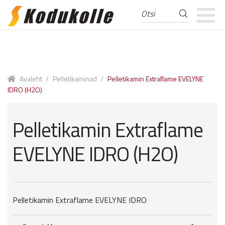
Otsi
Otsi:
Skip
Skip
to
to
navigation
content
Avaleht
/
Pelletikaminad
/
Pelletikamin Extraflame EVELYNE
IDRO (H2O)
Pelletikamin Extraflame
EVELYNE IDRO (H2O)
Pelletikamin Extraflame EVELYNE IDRO